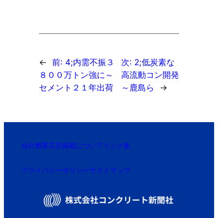
←
前:
4;内需不振３
次:
2;低炭素な
８００万トン強に～
高流動コン開発
セメント２１年出荷
～鹿島ら
→
会社概要
広告掲載について
リンク集
プライバシーポリシー
サイトマップ