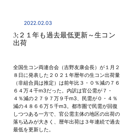
内
容
を
2022.02.03
ス
3;２１年も過去最低更新～生コン
キ
出荷
ッ
プ
全国生コン両連合会（吉野友康会長）が１月２
８日に発表した２０２１年暦年の生コン出荷量
（非組合員は推定）は前年比３・０％減の７６
６４万４千m3だった。内訳は官公需が７・
４％減の２７９７万９千m3、民需が０・４％
減の４８６６万５千m3。都市圏で民需が回復
しつつある一方で、官公需主体の地区の出荷の
落ち込みが大きく、暦年出荷は３年連続で過去
最低を更新した。