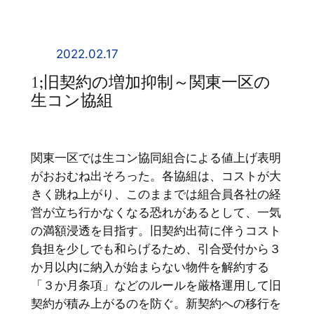
内
容
を
2022.02.17
ス
1;旧契約の増加抑制～関東一区の
キ
生コン協組
ッ
プ
関東一区では生コン協同組合による値上げ表明
がおおむね出そろった。各協組は、コストが大
きく跳ね上がり、このままでは組合員各社の経
営が立ち行かなくなる恐れがあるとして、一気
の満額浸透を目指す。旧契約出荷に伴うコスト
負担を少しでも和らげるため、引合受付から３
か月以内に納入が始まらない物件を解約する
「３か月条項」などのルールを厳格運用して旧
契約が積み上がるのを防ぐ。新契約への移行を