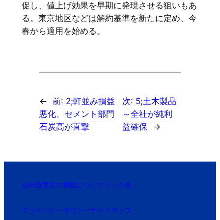
促し、値上げ効果を早期に発現させる狙いもあ
る。東京地区などは解約基準を新たに定め、今
春から適用を始める。
←
前:
2;軒並み損益
次:
5;土木製品
悪化、セメント部門
～全社が純利
石炭高が直撃
益確保
→
会社概要
広告掲載について
リンク集
プライバシーポリシー
サイトマップ