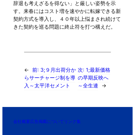
辞退も考えざるを得ない」と厳しい姿勢を示
す。来春にはコスト増を速やかに転嫁できる新
契約方式を導入し、４０年以上悩まされ続けて
きた契約を巡る問題に終止符を打つ構えだ。
←
前:
3;９月出荷分か
次:
1;最新価格
らサーチャージ制を導
の早期反映へ
入～太平洋セメント
～全生連
→
会社概要
広告掲載について
リンク集