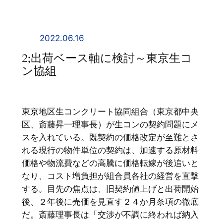
内
容
を
2022.06.16
ス
2;出荷ベース軸に検討～東京生コ
キ
ン協組
ッ
プ
東京地区生コンクリート協同組合（東京都中央
区、斎藤昇一理事長）が生コンの契約問題にメ
スを入れている。既契約の価格改定が至難とさ
れる現行の物件単位の契約は、加速する原材料
価格や物流費などの高騰に価格転嫁が後追いと
なり、コスト増負担が組合員各社の経営を直撃
する。目先の焦点は、旧契約値上げと出荷開始
後、２年後に売価を見直す２４か月条項の徹底
だ。斎藤理事長は「交渉が不調に終われば納入