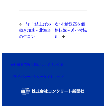
←
前:
1;値上げの
次:
4;輸送高を価
動き加速～北海道
格転嫁～苫小牧協
の生コン
組
→
会社概要
広告掲載について
リンク集
プライバシーポリシー
サイトマップ