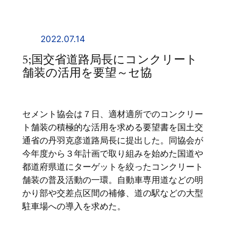
内
容
を
2022.07.14
ス
5;国交省道路局長にコンクリート
キ
舗装の活用を要望～セ協
ッ
プ
セメント協会は７日、適材適所でのコンクリー
ト舗装の積極的な活用を求める要望書を国土交
通省の丹羽克彦道路局長に提出した。同協会が
今年度から３年計画で取り組みを始めた国道や
都道府県道にターゲットを絞ったコンクリート
舗装の普及活動の一環。自動車専用道などの明
かり部や交差点区間の補修、道の駅などの大型
駐車場への導入を求めた。