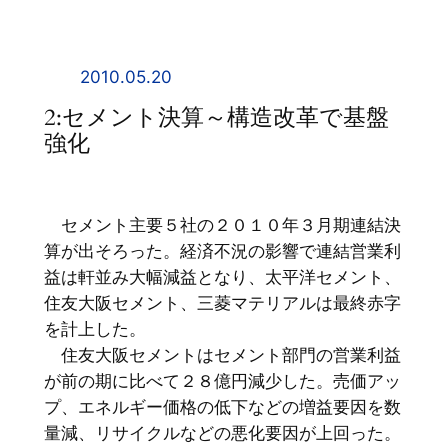
内
容
を
2010.05.20
ス
2:セメント決算～構造改革で基盤
キ
強化
ッ
プ
セメント主要５社の２０１０年３月期連結決
算が出そろった。経済不況の影響で連結営業利
益は軒並み大幅減益となり、太平洋セメント、
住友大阪セメント、三菱マテリアルは最終赤字
を計上した。
住友大阪セメントはセメント部門の営業利益
が前の期に比べて２８億円減少した。売価アッ
プ、エネルギー価格の低下などの増益要因を数
量減、リサイクルなどの悪化要因が上回った。