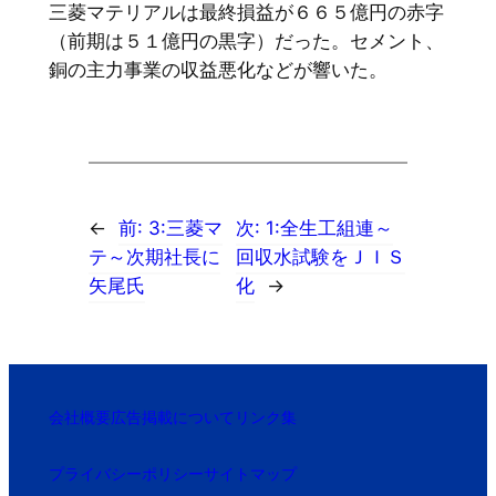
三菱マテリアルは最終損益が６６５億円の赤字
（前期は５１億円の黒字）だった。セメント、
銅の主力事業の収益悪化などが響いた。
←
前:
3:三菱マ
次:
1:全生工組連～
テ～次期社長に
回収水試験をＪＩＳ
矢尾氏
化
→
会社概要
広告掲載について
リンク集
プライバシーポリシー
サイトマップ