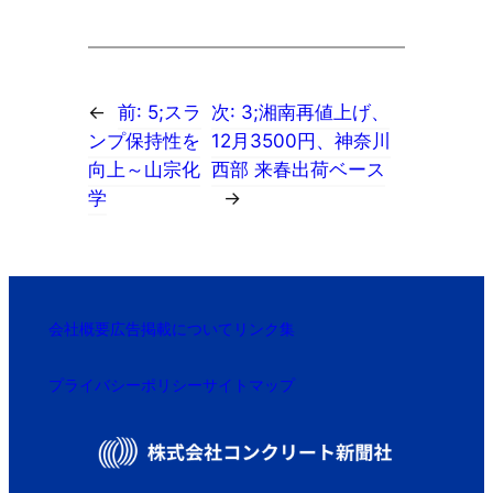
←
前:
5;スラ
次:
3;湘南再値上げ、
ンプ保持性を
12月3500円、神奈川
向上～山宗化
西部 来春出荷ベース
学
→
会社概要
広告掲載について
リンク集
プライバシーポリシー
サイトマップ