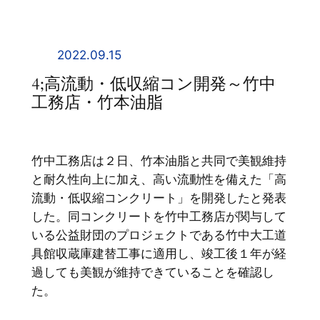
内
容
を
2022.09.15
ス
4;高流動・低収縮コン開発～竹中
キ
工務店・竹本油脂
ッ
プ
竹中工務店は２日、竹本油脂と共同で美観維持
と耐久性向上に加え、高い流動性を備えた「高
流動・低収縮コンクリート」を開発したと発表
した。同コンクリートを竹中工務店が関与して
いる公益財団のプロジェクトである竹中大工道
具館収蔵庫建替工事に適用し、竣工後１年が経
過しても美観が維持できていることを確認し
た。