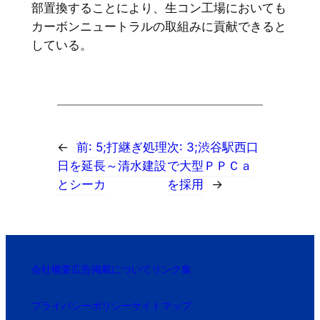
部置換することにより、生コン工場においても
カーボンニュートラルの取組みに貢献できると
している。
←
前:
5;打継ぎ処理
次:
3;渋谷駅西口
日を延長～清水建設
で大型ＰＰＣａ
とシーカ
を採用
→
会社概要
広告掲載について
リンク集
プライバシーポリシー
サイトマップ