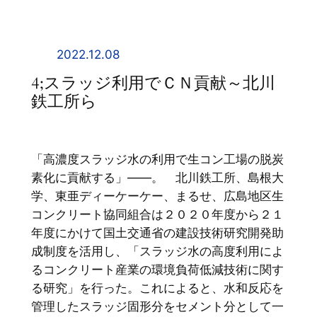
内
容
を
2022.12.08
ス
4;スラッジ利用でＣＮ貢献～北川
キ
鉄工所ら
ッ
プ
「高濃度スラッジ水の利用で生コン工場の脱炭
素化に貢献する」――。 北川鉄工所、島根大
学、東亜ディーケーケー、まるせ、広島地区生
コンクリート協同組合は２０２０年度から２１
年度にかけて国土交通省の建設技術研究開発助
成制度を活用し、「スラッジ水の高度利用によ
るコンクリート産業の環境負荷低減技術に関す
る研究」を行った。これによると、水和反応を
管理したスラッジ固形分をセメント分として一