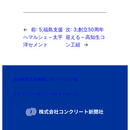
←
前:
5;福島支援
次:
3;創立50周年
へマルシェ～太平
迎える～高知生コ
洋セメント
ン工組
→
会社概要
広告掲載について
リンク集
プライバシーポリシー
サイトマップ