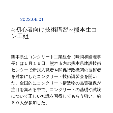
内
容
を
2023.06.01
ス
4;初心者向け技術講習～熊本生コ
キ
ン工組
ッ
プ
熊本県生コンクリート工業組合（味岡和國理事
長）は５月１６日、熊本市内の熊本県建設技術
センターで新規入職者や関係行政機関の技術者
を対象にしたコンクリート技術講習会を開い
た。全国的にコンクリート構造物の品質確保が
注目を集める中で、コンクリートの基礎や試験
について正しい知識を習得してもらう狙い。約
８０人が参加した。