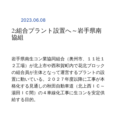
内
容
を
2023.06.08
ス
2;組合プラント設置へ～岩手県南
キ
協組
ッ
プ
岩手県南生コン業協同組合（奥州市、１１社１
２工場）が北上市や西和賀町内で花北ブロック
の組合員が主体となって運営するプラントの設
置に動いている。２０２７年度以降に工事が本
格化する見通しの秋田自動車道（北上西ＩＣ～
湯田ＩＣ間）の４車線化工事に生コンを安定供
給する目的。