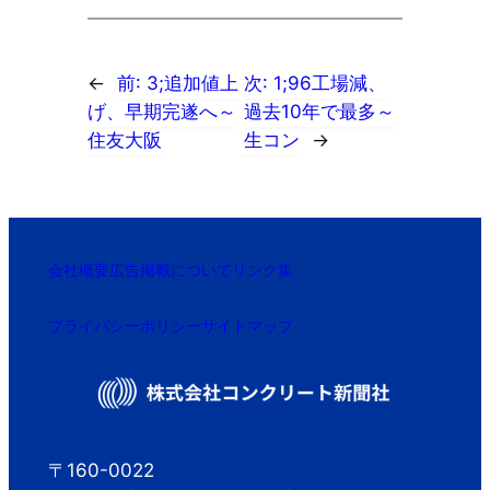
←
前:
3;追加値上
次:
1;96工場減、
げ、早期完遂へ～
過去10年で最多～
住友大阪
生コン
→
会社概要
広告掲載について
リンク集
プライバシーポリシー
サイトマップ
〒160-0022