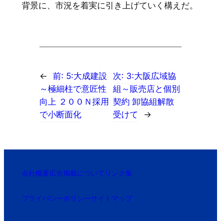
背景に、市況を着実に引き上げていく構えだ。
←
前:
5:大成建設
次:
3:大阪広域協
～極細柱で意匠性
組～販売店と個別
向上 ２００Ｎ採用
契約 卸協組解散
で小断面化
受けて
→
会社概要
広告掲載について
リンク集
プライバシーポリシー
サイトマップ