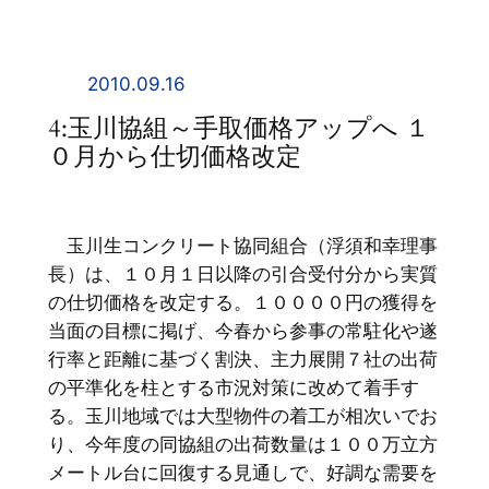
内
容
を
2010.09.16
ス
4:玉川協組～手取価格アップへ １
キ
０月から仕切価格改定
ッ
プ
玉川生コンクリート協同組合（浮須和幸理事
長）は、１０月１日以降の引合受付分から実質
の仕切価格を改定する。１００００円の獲得を
当面の目標に掲げ、今春から参事の常駐化や遂
行率と距離に基づく割決、主力展開７社の出荷
の平準化を柱とする市況対策に改めて着手す
る。玉川地域では大型物件の着工が相次いでお
り、今年度の同協組の出荷数量は１００万立方
メートル台に回復する見通しで、好調な需要を