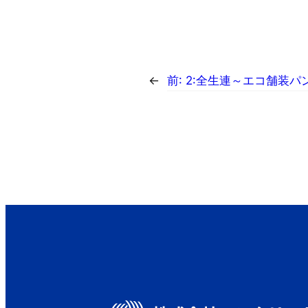
←
前:
2:全生連～エコ舗装パ