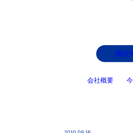
内
容
を
ス
キ
ッ
購読
プ
会社概要
2010.09.16