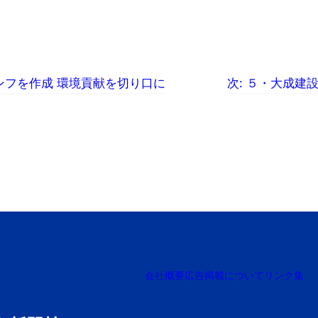
ンフを作成 環境貢献を切り口に
次:
５・大成建
会社概要
広告掲載について
リンク集