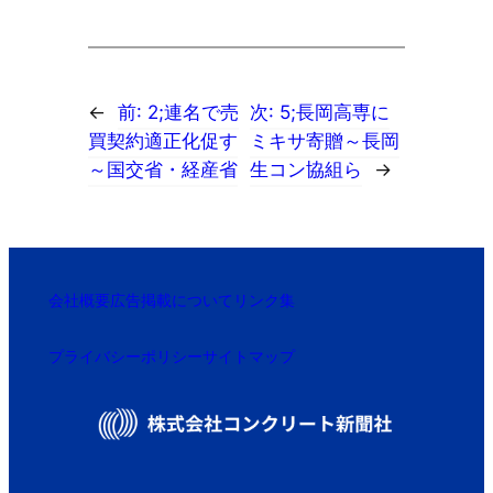
←
前:
2;連名で売
次:
5;長岡高専に
買契約適正化促す
ミキサ寄贈～長岡
～国交省・経産省
生コン協組ら
→
会社概要
広告掲載について
リンク集
プライバシーポリシー
サイトマップ