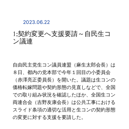
内
容
を
2023.06.22
ス
1;契約変更へ支援要請～自民生コ
キ
ン議連
ッ
プ
自由民主党生コン議員連盟（麻生太郎会長）は
８日、都内の党本部で今年１回目の小委員会
（赤澤亮正委員長）を開いた。議題は生コンの
価格転嫁問題や契約形態の見直しなどで、全国
での取り組み状況を確認したほか、全国生コン
両連合会（吉野友康会長）は公共工事における
スライド条項の適切な活用と生コンの契約形態
の変更に対する支援を要請した。