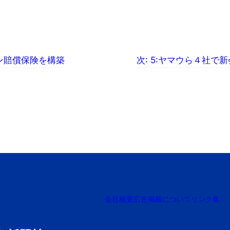
ン賠償保険を構築
次:
5:ヤマウら４社で
会社概要
広告掲載について
リンク集