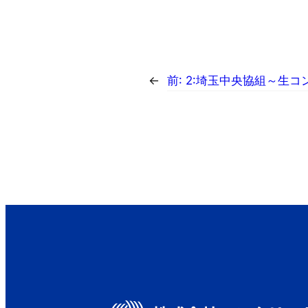
←
前:
2:埼玉中央協組～生コ