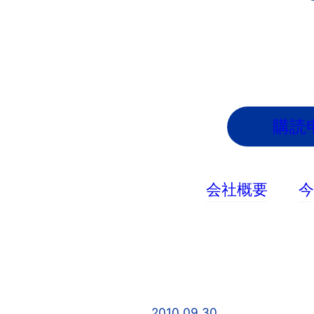
内
容
を
ス
キ
ッ
購読
プ
会社概要
2010.09.30