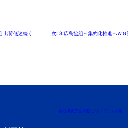
組 出荷低迷続く
次:
3:広島協組～集約化推進へＷＧ
会社概要
広告掲載について
リンク集