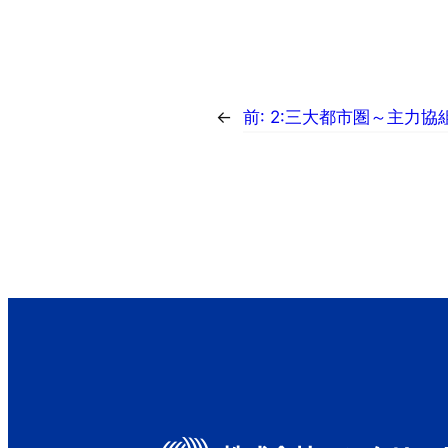
←
前:
2:三大都市圏～主力協