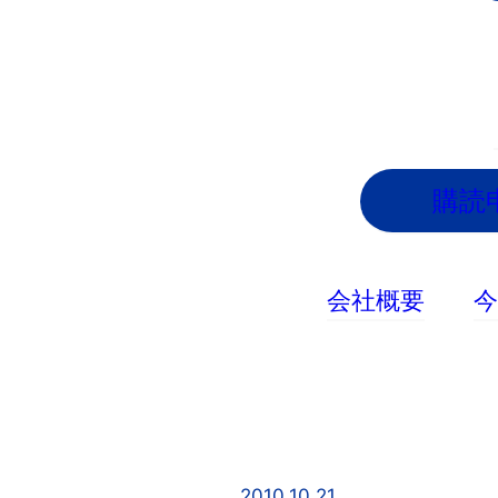
内
容
を
ス
キ
ッ
購読
プ
会社概要
2010.10.21