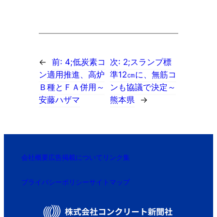
←
前:
4;低炭素コ
次:
2;スランプ標
ン適用推進、高炉
準12㎝に、無筋コ
Ｂ種とＦＡ併用～
ンも協議で決定～
安藤ハザマ
熊本県
→
会社概要
広告掲載について
リンク集
プライバシーポリシー
サイトマップ