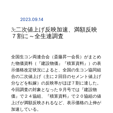
内
容
を
2023.09.14
ス
3;二次値上げ反映加速、満額反映
キ
７割に～全生連調査
ッ
プ
全国生コン両連合会（斎藤昇一会長）がまとめ
た物価資料（『建設物価』『積算資料』）の表
示価格改定状況によると、全国の生コン協同組
合の二次値上げ（主に２回目のセメント値上げ
分などを転嫁）の反映率がほぼ７割に達した。
今回調査の対象となった９月号では『建設物
価』で２４協組、『積算資料』で２０協組の値
上げが満額反映されるなど、表示価格の上伸が
加速している。