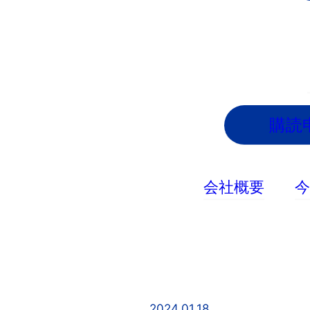
内
容
を
ス
キ
ッ
購読
プ
会社概要
2024.01.18