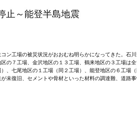
場停止～能登半島地震
生コン工場の被災状況がおおむね明らかになってきた。石川
地区の７工場、金沢地区の１３工場、鶴来地区の３工場は全
場）、七尾地区の１工場（同２工場）、能登地区の６工場（
道が未復旧、セメントや骨材といった材料の調達難、道路事