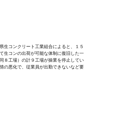
県生コンクリート工業組合によると、１５
て生コンの出荷が可能な体制に復旧した一
同８工場）の計９工場が操業を停止してい
情の悪化で、従業員が出勤できないなど要