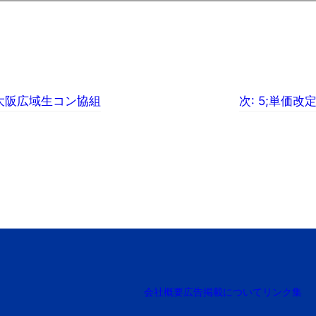
大阪広域生コン協組
次:
5;単価改
会社概要
広告掲載について
リンク集