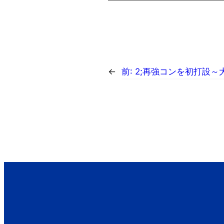
←
前:
2;再強コンを初打設～