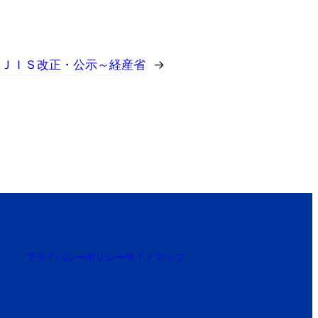
ンＪＩＳ改正・公示～経産省
→
プライバシーポリシー
サイトマップ