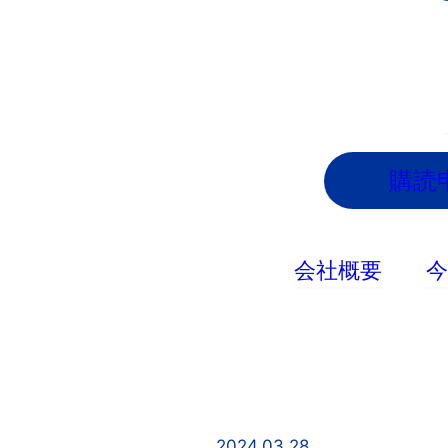
内
容
を
ス
キ
ッ
購読
プ
会社概要
2024.03.28