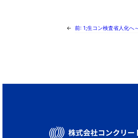
←
前:
1;生コン検査省人化へ