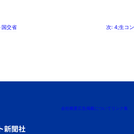
～国交省
次:
4;生コ
会社概要
広告掲載について
リンク集