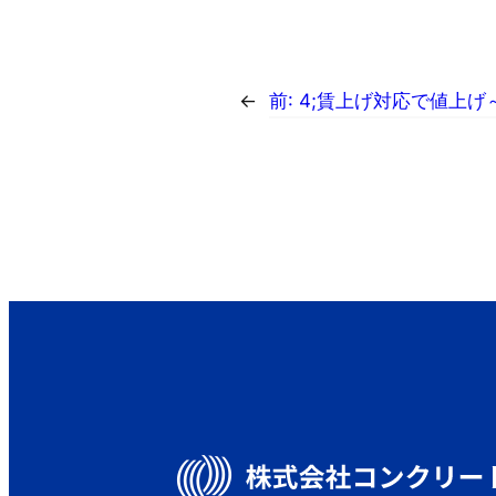
←
前:
4;賃上げ対応で値上げ