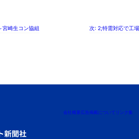
～宮崎生コン協組
次:
2;特需対応で工
会社概要
広告掲載について
リンク集