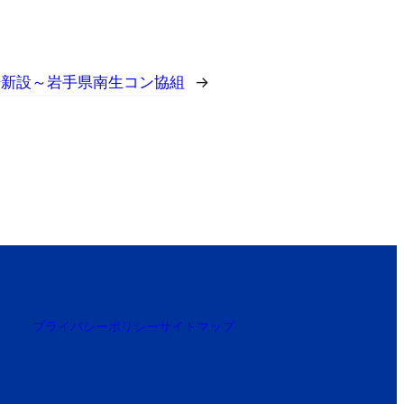
場新設～岩手県南生コン協組
→
プライバシーポリシー
サイトマップ