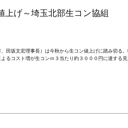
秋値上げ～埼玉北部生コン協組
市、田坂文宏理事長）は今秋から生コン値上げに踏み切る。
によるコスト増が生コンｍ３当たり約３０００円に達する見