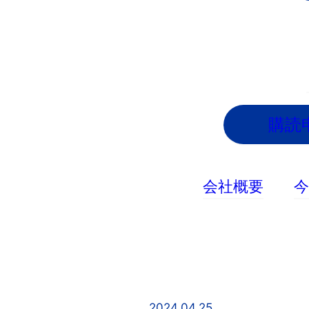
内
容
を
ス
キ
ッ
購読
プ
会社概要
2024.04.25