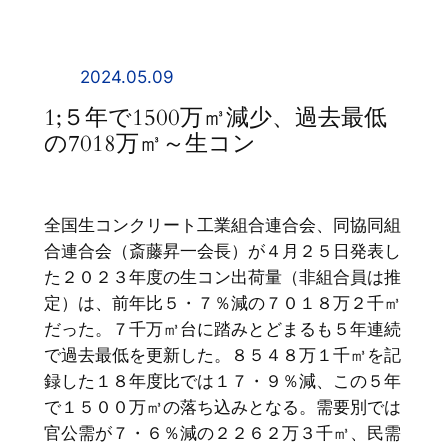
内
容
を
2024.05.09
ス
1;５年で1500万㎥減少、過去最低
キ
の7018万㎥～生コン
ッ
プ
全国生コンクリート工業組合連合会、同協同組
合連合会（斎藤昇一会長）が４月２５日発表し
た２０２３年度の生コン出荷量（非組合員は推
定）は、前年比５・７％減の７０１８万２千㎥
だった。７千万㎥台に踏みとどまるも５年連続
で過去最低を更新した。８５４８万１千㎥を記
録した１８年度比では１７・９％減、この５年
で１５００万㎥の落ち込みとなる。需要別では
官公需が７・６％減の２２６２万３千㎥、民需