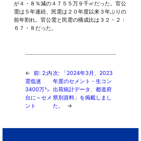
が４・８％減の４７５５万９千㎥だった。官公
需は５年連続、民需は２０年度以来３年ぶりの
前年割れ。官公需と民需の構成比は３２・２：
６７・８だった。
←
前:
2;内
次:
「2024年3月、2023
需低迷
年度のセメント・生コン
3400万㌧
出荷統計データ、都道府
台に～セメ
県別資料」を掲載しまし
ント
た。
→