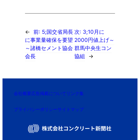
←
前:
5;国交省局長
次:
3;10月に
に事業量確保を要望
2000円値上げ～
～諸橋セメント協会
群馬中央生コン
会長
協組
→
会社概要
広告掲載について
リンク集
プライバシーポリシー
サイトマップ