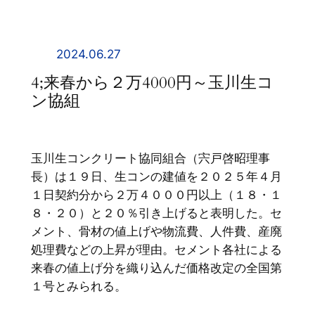
内
容
を
2024.06.27
ス
4;来春から２万4000円～玉川生コ
キ
ン協組
ッ
プ
玉川生コンクリート協同組合（宍戸啓昭理事
長）は１９日、生コンの建値を２０２５年４月
１日契約分から２万４０００円以上（１８・１
８・２０）と２０％引き上げると表明した。セ
メント、骨材の値上げや物流費、人件費、産廃
処理費などの上昇が理由。セメント各社による
来春の値上げ分を織り込んだ価格改定の全国第
１号とみられる。