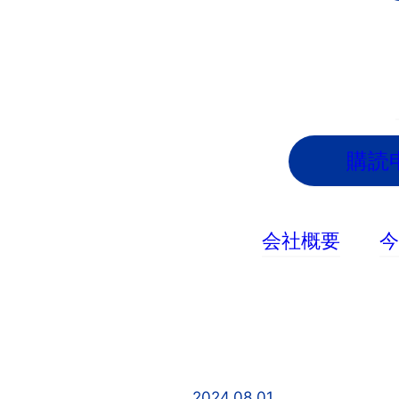
内
容
を
ス
キ
ッ
購読
プ
会社概要
2024.08.01