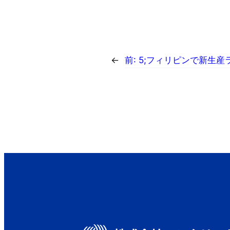
←
前:
5;フィリピンで新生