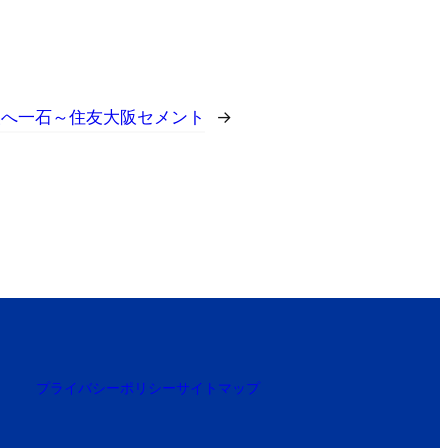
換へ一石～住友大阪セメント
→
プライバシーポリシー
サイトマップ