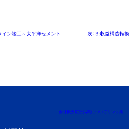
産ライン竣工～太平洋セメント
次:
3;収益構造転
会社概要
広告掲載について
リンク集