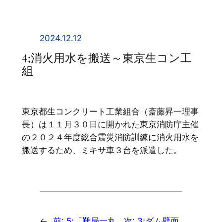
内
容
を
2024.12.12
ス
4;消火用水を搬送～東京生コン工
キ
組
ッ
プ
東京都生コンクリート工業組合（斎藤昇一理事
長）は１１月３０日に開かれた東京消防庁主催
の２０２４年度総合震災消防訓練に消火用水を
搬送するため、ミキサ車３台を派遣した。
←
前:
5;「難局一丸
次:
3;ダム壁面