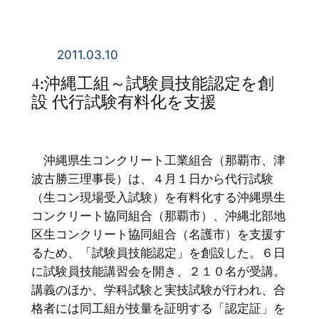
内
容
を
2011.03.10
ス
4:沖縄工組～試験員技能認定を創
キ
設 代行試験有料化を支援
ッ
プ
沖縄県生コンクリート工業組合（那覇市、津
波古勝三理事長）は、４月１日から代行試験
（生コン現場受入試験）を有料化する沖縄県生
コンクリート協同組合（那覇市）、沖縄北部地
区生コンクリート協同組合（名護市）を支援す
るため、「試験員技能認定」を創設した。６日
に試験員技能講習会を開き、２１０名が受講。
講義のほか、学科試験と実技試験が行われ、合
格者には同工組が技量を証明する「認定証」を