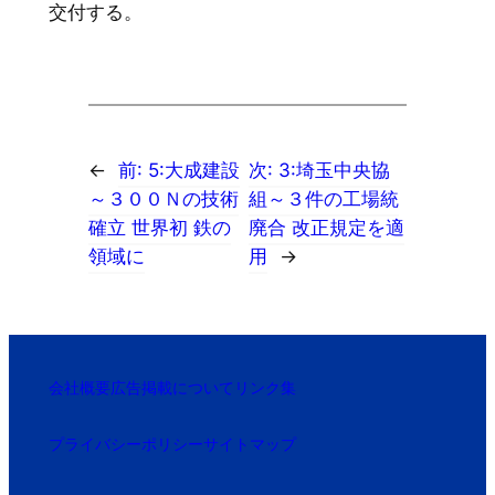
交付する。
←
前:
5:大成建設
次:
3:埼玉中央協
～３００Ｎの技術
組～３件の工場統
確立 世界初 鉄の
廃合 改正規定を適
領域に
用
→
会社概要
広告掲載について
リンク集
プライバシーポリシー
サイトマップ