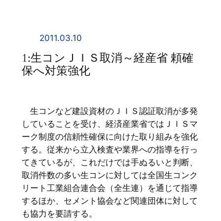
内
容
を
2011.03.10
ス
1:生コンＪＩＳ取消～経産省 頼確
キ
保へ対策強化
ッ
プ
生コンなど建設資材のＪＩＳ認証取消が多発
していることを受け、経済産業省ではＪＩＳマ
ーク制度の信頼性確保に向けた取り組みを強化
する。従来から立入検査や業界への指導を行っ
てきているが、これだけでは手ぬるいと判断、
取消件数の多い生コンに対しては全国生コンク
リート工業組合連合会（全生連）を通じて指導
するほか、セメント協会など関連団体に対して
も協力を要請する。