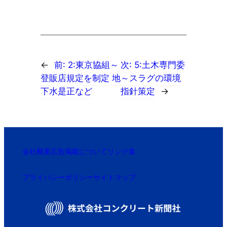
←
前:
2:東京協組～
次:
5:土木専門委
登販店規定を制定 地
～スラグの環境
下水是正など
指針策定
→
会社概要
広告掲載について
リンク集
プライバシーポリシー
サイトマップ