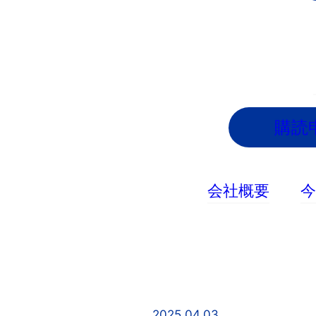
内
容
を
ス
キ
ッ
購読
プ
会社概要
2025.04.03