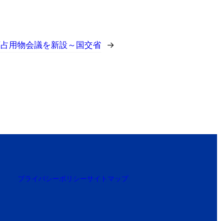
下占用物会議を新設～国交省
→
プライバシーポリシー
サイトマップ