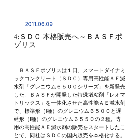
内
容
を
2011.06.09
ス
4:ＳＤＣ 本格販売へ～ＢＡＳＦポ
キ
ゾリス
ッ
プ
ＢＡＳＦポゾリスは１日、スマートダイナミ
ックコンクリート（ＳＤＣ）専用高性能ＡＥ減
水剤「グレニウム６５００シリーズ」を新発売
した。ＢＡＳＦが開発した特殊増粘剤「レオマ
トリックス」を一体化させた高性能ＡＥ減水剤
で、標準形（Ⅰ種）のグレニウム６５００と遅
延形（Ⅰ種）のグレニウム６５５０の２種。専
用の高性能ＡＥ減水剤の販売をスタートしたこ
とで、同社はＳＤＣの国内販売を本格化する。