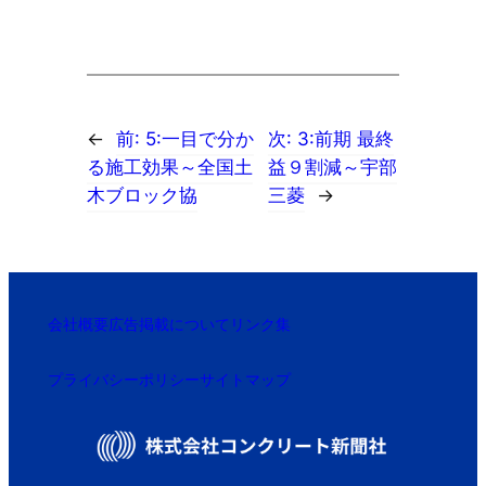
←
前:
5:一目で分か
次:
3:前期 最終
る施工効果～全国土
益９割減～宇部
木ブロック協
三菱
→
会社概要
広告掲載について
リンク集
プライバシーポリシー
サイトマップ