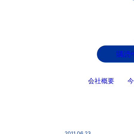
内
容
を
ス
キ
ッ
購読
プ
会社概要
2011.06.23