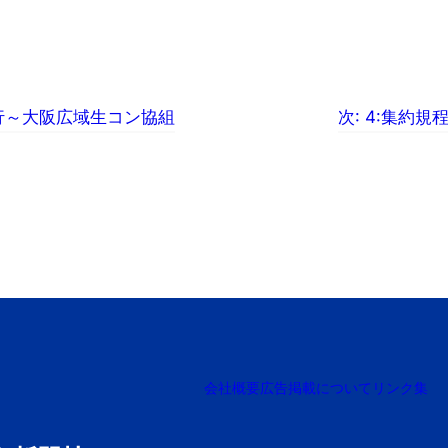
行～大阪広域生コン協組
次:
4:集約規
会社概要
広告掲載について
リンク集