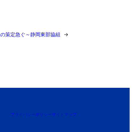
程の策定急ぐ～静岡東部協組
→
プライバシーポリシー
サイトマップ