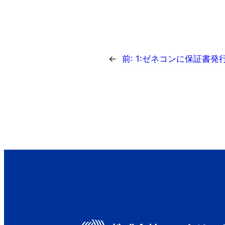
←
前:
1:ゼネコンに保証書発