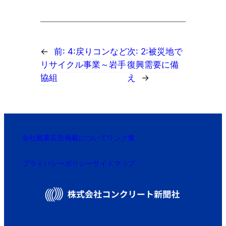
←
前:
4:戻りコンなど
次:
2:被災地で
リサイクル事業～岩手
復興需要に備
協組
え
→
会社概要
広告掲載について
リンク集
プライバシーポリシー
サイトマップ