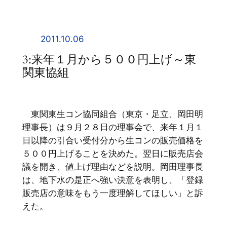
内
容
を
2011.10.06
ス
3:来年１月から５００円上げ～東
キ
関東協組
ッ
プ
東関東生コン協同組合（東京・足立、岡田明
理事長）は９月２８日の理事会で、来年１月１
日以降の引合い受付分から生コンの販売価格を
５００円上げることを決めた。翌日に販売店会
議を開き、値上げ理由などを説明。岡田理事長
は、地下水の是正へ強い決意を表明し、「登録
販売店の意味をもう一度理解してほしい」と訴
えた。