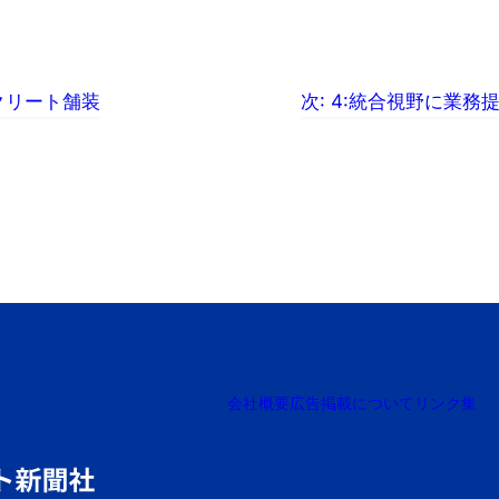
クリート舗装
次:
4:統合視野に業務
会社概要
広告掲載について
リンク集