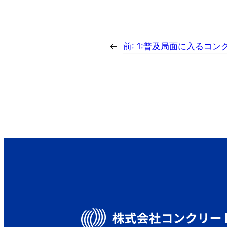
←
前:
1:普及局面に入るコン