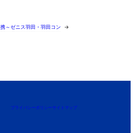
提携～ゼニス羽田・羽田コン
→
プライバシーポリシー
サイトマップ