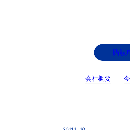
内
容
を
ス
キ
ッ
購読
プ
会社概要
2011.11.10