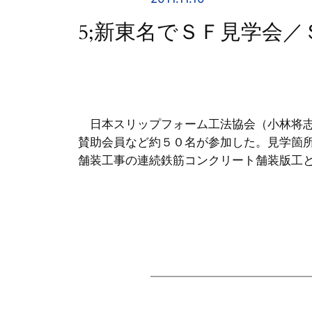
5;新東名でＳＦ見学会／
日本スリップフォーム工法協会（小林将志
賛助会員など約５０名が参加した。見学箇
舗装工事の連続鉄筋コンクリート舗装版工