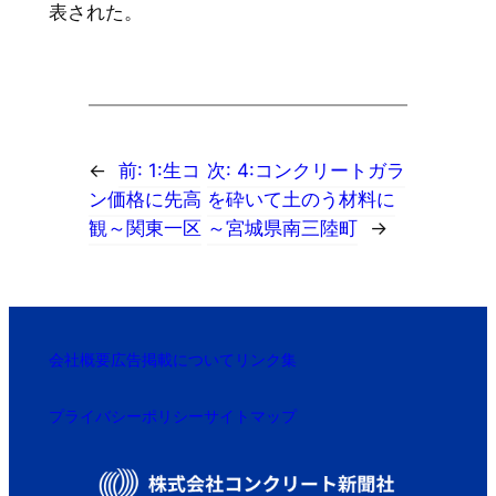
表された。
←
前:
1:生コ
次:
4:コンクリートガラ
ン価格に先高
を砕いて土のう材料に
観～関東一区
～宮城県南三陸町
→
会社概要
広告掲載について
リンク集
プライバシーポリシー
サイトマップ