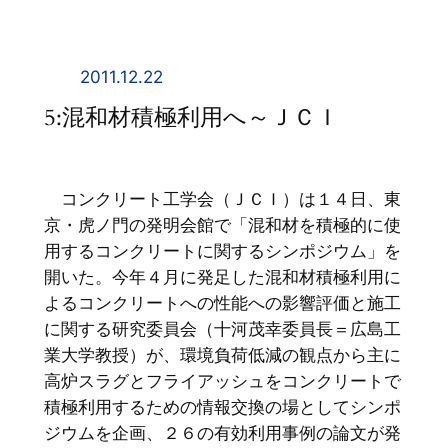
内
容
を
2011.12.22
ス
5:混和材積極利用へ～ＪＣＩ
キ
ッ
プ
コンクリート工学会（ＪＣＩ）は１４日、東
京・虎ノ門の発明会館で「混和材を積極的に使
用するコンクリートに関するシンポジウム」を
開いた。今年４月に発足した混和材積極利用に
よるコンクリートへの性能への影響評価と施工
に関する研究委員会（十河茂幸委員長＝広島工
業大学教授）が、環境負荷低減の観点から主に
高炉スラグとフライアッシュをコンクリートで
積極利用するための情報交換の場としてシンポ
ジウムを企画、２６の有効利用事例の論文が発