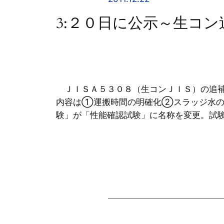
3:２０日に公示～生コ
ＪＩＳＡ５３０８（生コンＪＩＳ）の追補
内容は①運搬時間の明確化②スラッジ水の
験」が「性能確認試験」に名称を変更。試