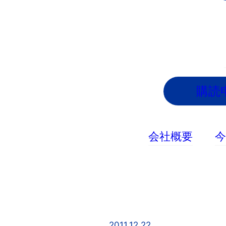
内
容
を
ス
キ
ッ
購読
プ
会社概要
2011.12.22