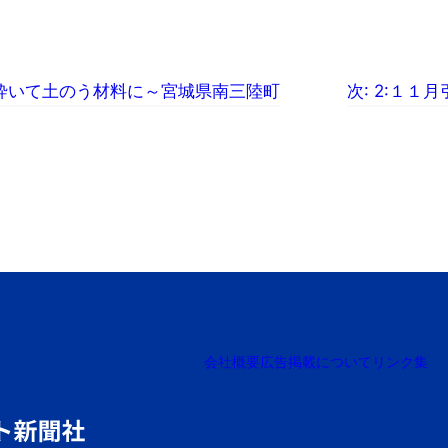
を砕いて土のう材料に～宮城県南三陸町
次:
2:１１
会社概要
広告掲載について
リンク集