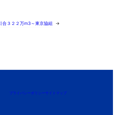
月引合３２２万m3～東京協組
→
プライバシーポリシー
サイトマップ