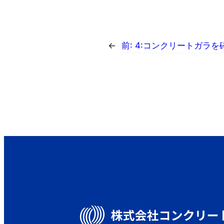
←
前:
4:コンクリートガラ