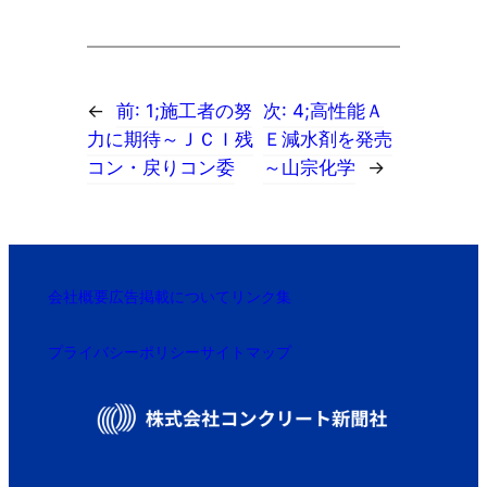
←
前:
1;施工者の努
次:
4;高性能Ａ
力に期待～ＪＣＩ残
Ｅ減水剤を発売
コン・戻りコン委
～山宗化学
→
会社概要
広告掲載について
リンク集
プライバシーポリシー
サイトマップ