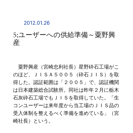
内
容
を
2012.01.26
ス
5;ユーザーへの供給準備～粟野興
キ
産
ッ
プ
粟野興産（宮崎忠利社長）星野砕石工場がこ
のほど、ＪＩＳＡ５００５（砕石ＪＩＳ）を取
得した。認証範囲は「２００５」で、認証機関
は日本建築総合試験所。同社は昨年２月に栃木
石灰砕石工場でもＪＩＳを取得していた。「生
コンユーザーは来年度から当工場のＪＩＳ品の
受入体制を整えるべく準備を進めている」（宮
崎社長）という。