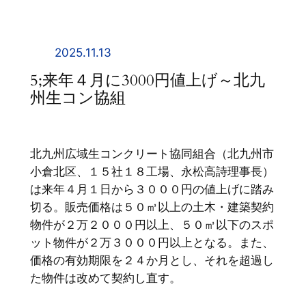
内
容
を
2025.11.13
ス
5;来年４月に3000円値上げ～北九
キ
州生コン協組
ッ
プ
北九州広域生コンクリート協同組合（北九州市
小倉北区、１５社１８工場、永松高詩理事長）
は来年４月１日から３０００円の値上げに踏み
切る。販売価格は５０㎥以上の土木・建築契約
物件が２万２０００円以上、５０㎥以下のスポ
ット物件が２万３０００円以上となる。また、
価格の有効期限を２４か月とし、それを超過し
た物件は改めて契約し直す。