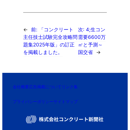
←
前:
「コンクリート
次:
4;生コン
主任技士試験完全攻略問
需要6600万
題集2025年版」の訂正
㎥と予測～
を掲載しました。
国交省
→
会社概要
広告掲載について
リンク集
プライバシーポリシー
サイトマップ