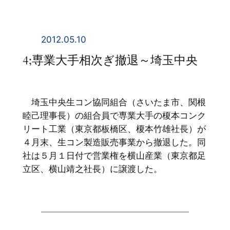
内
容
を
2012.05.10
ス
4;専業大手相次ぎ撤退～埼玉中央
キ
ッ
プ
埼玉中央生コン協同組合（さいたま市、関根
睦己理事長）の組合員で専業大手の榎本コンク
リート工業（東京都板橋区、榎本竹雄社長）が
４月末、生コン製造販売事業から撤退した。同
社は５月１日付で営業権を横山産業（東京都足
立区、横山靖之社長）に譲渡した。