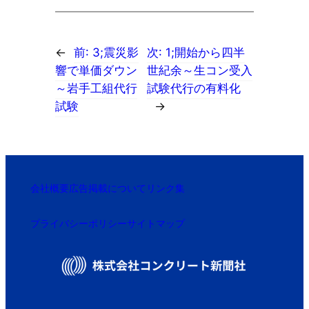
←
前:
3;震災影
次:
1;開始から四半
響で単価ダウン
世紀余～生コン受入
～岩手工組代行
試験代行の有料化
試験
→
会社概要
広告掲載について
リンク集
プライバシーポリシー
サイトマップ