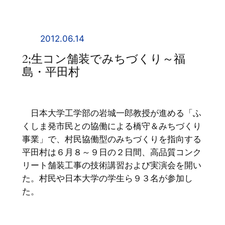
内
容
を
2012.06.14
ス
2;生コン舗装でみちづくり～福
キ
島・平田村
ッ
プ
日本大学工学部の岩城一郎教授が進める「ふ
くしま発市民との協働による橋守＆みちづくり
事業」で、村民協働型のみちづくりを指向する
平田村は６月８～９日の２日間、高品質コンク
リート舗装工事の技術講習および実演会を開い
た。村民や日本大学の学生ら９３名が参加し
た。