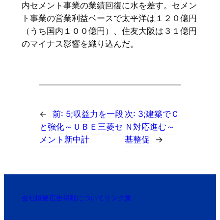
内セメント事業の業績回復に水を差す。セメン
ト事業の営業利益ベースで太平洋は１２０億円
（うち国内１００億円）、住友大阪は３１億円
のマイナス影響を織り込んだ。
←
前:
5;収益力を一段
次:
3;建築でＣ
と強化～ＵＢＥ三菱セ
Ｎ対応進む～
メント新中計
基整促
→
会社概要
広告掲載について
リンク集