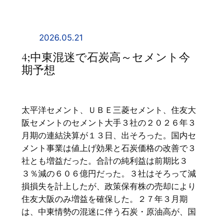
内
容
を
2026.05.21
ス
4;中東混迷で石炭高～セメント今
キ
期予想
ッ
プ
太平洋セメント、ＵＢＥ三菱セメント、住友大
阪セメントのセメント大手３社の２０２６年３
月期の連結決算が１３日、出そろった。国内セ
メント事業は値上げ効果と石炭価格の改善で３
社とも増益だった。合計の純利益は前期比３
３％減の６０６億円だった。３社はそろって減
損損失を計上したが、政策保有株の売却により
住友大阪のみ増益を確保した。２７年３月期
は、中東情勢の混迷に伴う石炭・原油高が、国