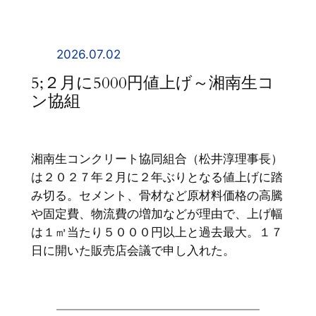
内
容
を
2026.07.02
ス
5;２月に5000円値上げ～湘南生コ
キ
ン協組
ッ
プ
湘南生コンクリート協同組合（松井淳理事長）
は２０２７年２月に２年ぶりとなる値上げに踏
み切る。セメント、骨材など原材料価格の高騰
や固定費、物流費の増加などが理由で、上げ幅
は１㎥当たり５０００円以上と過去最大。１７
日に開いた販売店会議で申し入れた。