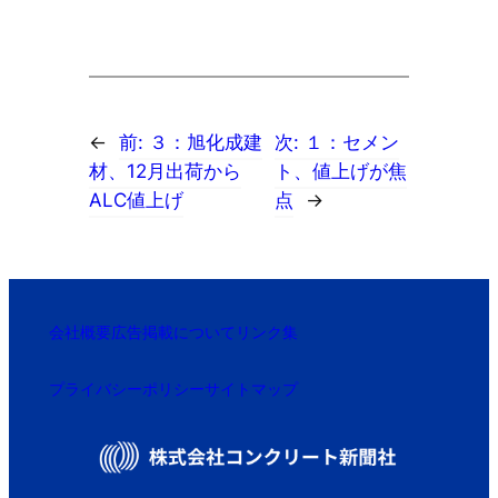
←
前:
３：旭化成建
次:
１：セメン
材、12月出荷から
ト、値上げが焦
ALC値上げ
点
→
会社概要
広告掲載について
リンク集
プライバシーポリシー
サイトマップ