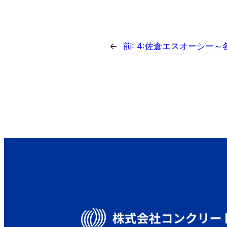
←
前:
4:佐倉エスオーシー～