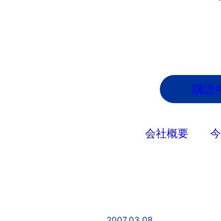
内
容
を
ス
キ
ッ
購読
プ
会社概要
2007.03.08