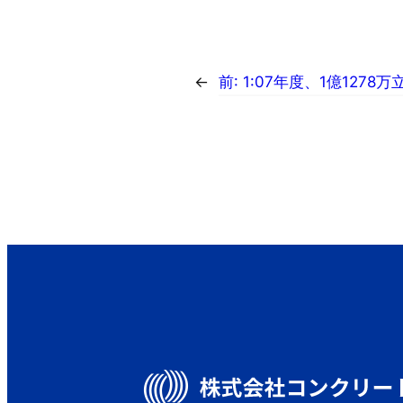
←
前:
1:07年度、1億127