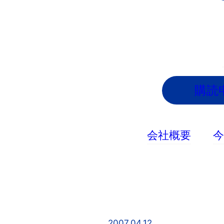
内
容
を
ス
キ
ッ
購読
プ
会社概要
2007.04.12