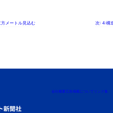
8万立方メートル見込む
次:
4:
会社概要
広告掲載について
リンク集