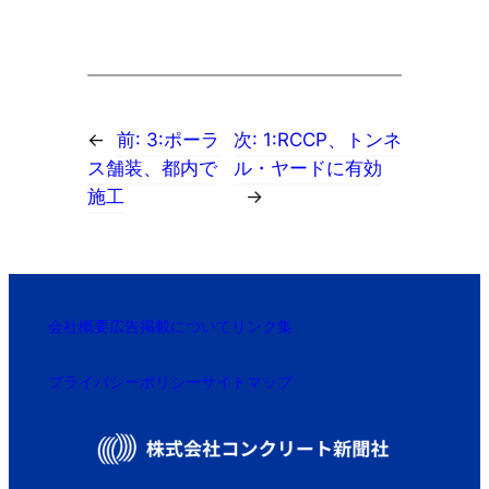
←
前:
3:ポーラ
次:
1:RCCP、トンネ
ス舗装、都内で
ル・ヤードに有効
施工
→
会社概要
広告掲載について
リンク集
プライバシーポリシー
サイトマップ