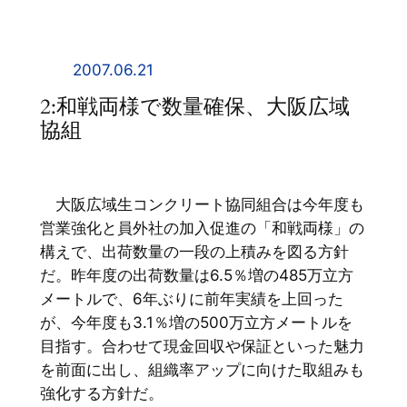
内
容
を
2007.06.21
ス
2:和戦両様で数量確保、大阪広域
キ
協組
ッ
プ
大阪広域生コンクリート協同組合は今年度も
営業強化と員外社の加入促進の「和戦両様」の
構えで、出荷数量の一段の上積みを図る方針
だ。昨年度の出荷数量は6.5％増の485万立方
メートルで、6年ぶりに前年実績を上回った
が、今年度も3.1％増の500万立方メートルを
目指す。合わせて現金回収や保証といった魅力
を前面に出し、組織率アップに向けた取組みも
強化する方針だ。