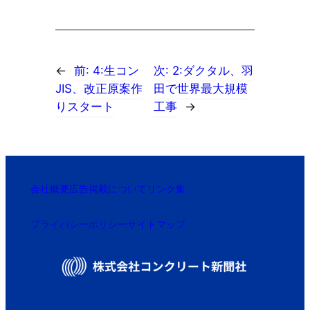
←
前:
4:生コン
次:
2:ダクタル、羽
JIS、改正原案作
田で世界最大規模
りスタート
工事
→
会社概要
広告掲載について
リンク集
プライバシーポリシー
サイトマップ