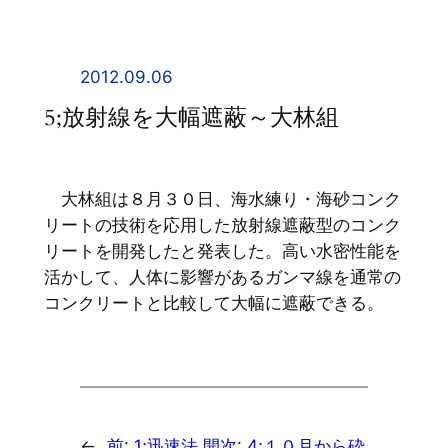
内
容
を
2012.09.06
ス
5;放射線を大幅遮蔽～大林組
キ
ッ
プ
大林組は８月３０日、海水練り・海砂コンク
リートの技術を応用した放射線遮蔽型のコンク
リートを開発したと発表した。高い水密性能を
活かして、人体に影響があるガンマ線を通常の
コンクリートと比較して大幅に遮蔽できる。
←
前:
1;迅速法 開
次:
4;１０月から砕