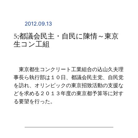
内
容
を
2012.09.13
ス
5;都議会民主・自民に陳情～東京
キ
生コン工組
ッ
プ
東京都生コンクリート工業組合の込山久夫理
事長ら執行部は１０日、都議会民主党、自民党
を訪れ、オリンピックの東京招致活動の支援な
どを求める２０１３年度の東京都予算等に対す
る要望を行った。