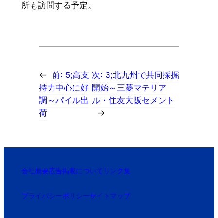
所も訪問する予定。
←
前:
5;高支
次:
3;北九州で共同採掘
持力中心に好
開始～三菱マテリア
調～パイル出
ル・住友大阪セメント
荷
→
会社概要
広告掲載について
リンク集
プライバシーポリシー
サイトマップ