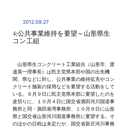
内
容
を
2012.09.27
ス
4;公共事業維持を要望～山形県生
キ
コン工組
ッ
プ
山形県生コンクリート工業組合（山形市、渡
邉英一理事長）は民主党県本部や国の出先機
関、県などに対し、公共事業の維持拡充やコン
クリート舗装の採用などを要望する活動をして
いる。９月９日に民主党県本部に要望したのを
皮切りに、１０月４日に国交省酒田河川国道事
務所と同・酒田港湾事務所、１０月９日に山形
県と国交省山形河川国道事務所に要望する。そ
のほかの日程は未定だが、国交省新庄河川事務