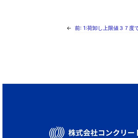
←
前:
1:荷卸し上限値３７