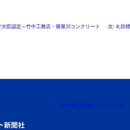
度で大臣認定～竹中工務店・寝屋川コンクリート
次:
4;目
会社概要
広告掲載について
リンク集