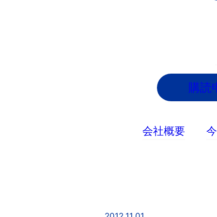
内
容
を
ス
キ
ッ
購読
プ
会社概要
2012.11.01