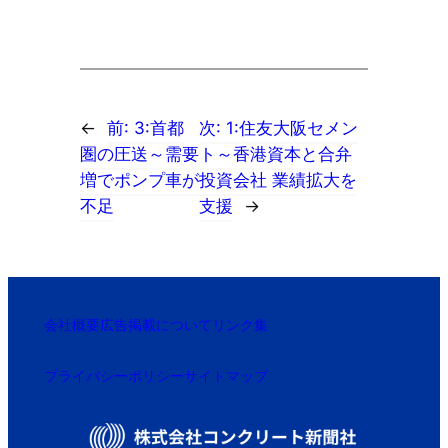
←
前:
3:首都
次:
1:住友大阪セメン
圏の圧送～需要
ト～香港資本と合弁
増でポンプ車が
投資会社 業績拡大を
不足
支援
→
会社概要
広告掲載について
リンク集
プライバシーポリシー
サイトマップ