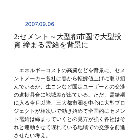
内
容
を
2007.09.06
ス
2:セメント～大型都市圏で大型投
キ
資 締まる需給を背景に
ッ
プ
エネルギーコストの高騰などを背景に、セメ
ントメーカー各社は春から転嫁値上げに取り組
んでいるが、生コンなど固定ユーザーとの交渉
の進捗具合に地域差が出ている。ただ、需給期
に入る今月以降、三大都市圏を中心に大型プロ
ジェクトが相次いで動き始めて全国的にセメン
ト需給は締まっていくとの見方が強く各社はそ
れと連動させて遅れている地域での交渉を前進
させたい考え。