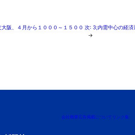
住友大阪、４月から１０００～１５００
次:
3;内需中心の経
→
会社概要
広告掲載について
リンク集