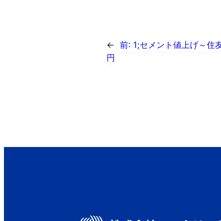
←
前:
1;セメント値上げ～
円