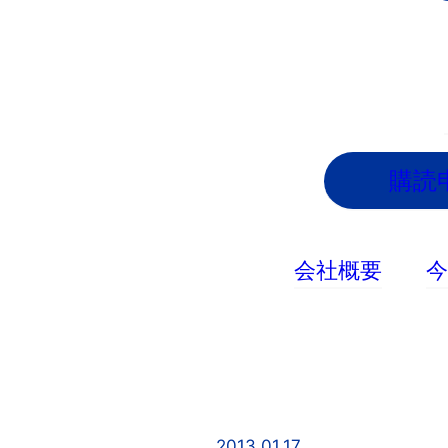
内
容
を
ス
キ
ッ
購読
プ
会社概要
2013.01.17