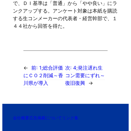
で、ＤＩ基準は「普通」から「やや良い」にラ
ンクアップする。アンケート対象は本紙を購読
する生コンメーカーの代表者・経営幹部で、１
４４社から回答を得た。
←
前:
1;総合評価
次:
4;発注遅れ生
にＣＯ２削減～香
コン需要にずれ～
川県が導入
復旧復興
→
会社概要
広告掲載について
リンク集