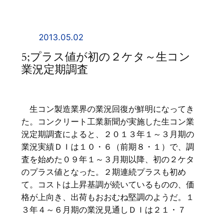
内
容
を
2013.05.02
ス
5;プラス値が初の２ケタ～生コン
キ
業況定期調査
ッ
プ
生コン製造業界の業況回復が鮮明になってき
た。コンクリート工業新聞が実施した生コン業
況定期調査によると、２０１３年１～３月期の
業況実績ＤＩは１０・６（前期８・１）で、調
査を始めた０９年１～３月期以降、初の２ケタ
のプラス値となった。２期連続プラスも初め
て。コストは上昇基調が続いているものの、価
格が上向き、出荷もおおむね堅調のようだ。１
３年４～６月期の業況見通しＤＩは２１・７