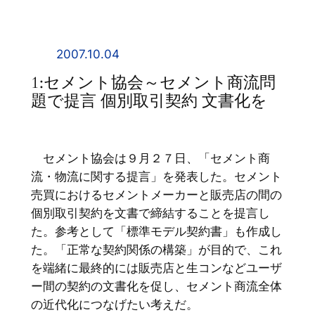
内
容
を
2007.10.04
ス
1:セメント協会～セメント商流問
キ
題で提言 個別取引契約 文書化を
ッ
プ
セメント協会は９月２７日、「セメント商
流・物流に関する提言」を発表した。セメント
売買におけるセメントメーカーと販売店の間の
個別取引契約を文書で締結することを提言し
た。参考として「標準モデル契約書」も作成し
た。「正常な契約関係の構築」が目的で、これ
を端緒に最終的には販売店と生コンなどユーザ
ー間の契約の文書化を促し、セメント商流全体
の近代化につなげたい考えだ。