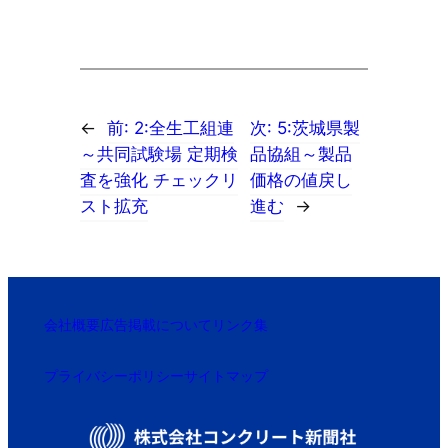
←
前:
2:全生工組連
次:
5:茨城県製
～共同試験場 定期検
品協組～製品
査を強化 チェックリ
価格の値戻し
スト拡充
進む
→
会社概要
広告掲載について
リンク集
プライバシーポリシー
サイトマップ